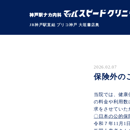
JR神戸駅直結 プリコ神戸 大垣書店奥
2026.02.07
保険外の
当院では、健康
の料金や利用数
求をさせていた
〇日本の公的保
令和７年11月