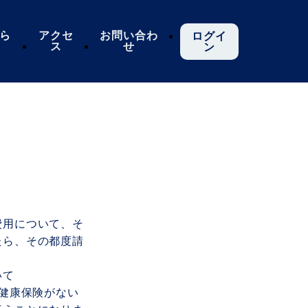
ら
アクセ
お問い合わ
ログイ
ス
せ
ン
費用について、そ
たら、その都度請
いて
的健康保険がない