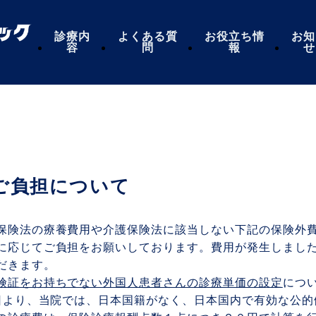
診療内
よくある質
お役立ち情
お知
容
問
報
せ
ご負担について
保険法の療養費用や介護保険法に該当しない下記の保険外
に応じてご負担をお願いしております。費用が発生しまし
だきます。
険証をお持ちでない外国人患者さんの診療単価の設定
につ
1日より、当院では、日本国籍がなく、日本国内で有効な公