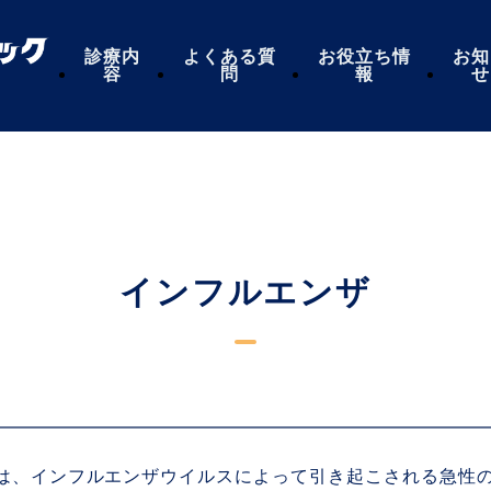
診療内
よくある質
お役立ち情
お知
容
問
報
せ
インフルエンザ
は、インフルエンザウイルスによって引き起こされる急性